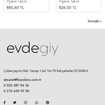
Pijama Takım
Pijama Takım
880,60 TL
826,00 TL
Sonraki
Çobançeşme Mah. Sanayi Cad. No:78 Bahçelievler/ISTANBUL
eticaret@kezokino.com.tr
0 532 387 94 36
0 212 639 07 50