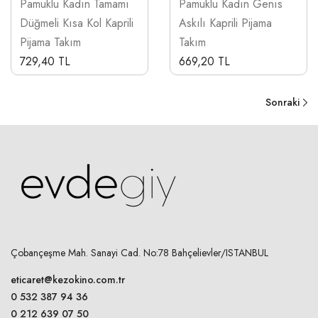
Pamuklu Kadın Tamamı
Pamuklu Kadın Genıs
Düğmeli Kısa Kol Kaprili
Askılı Kaprili Pijama
Pijama Takım
Takım
729,40 TL
669,20 TL
Sonraki
Çobançeşme Mah. Sanayi Cad. No:78 Bahçelievler/ISTANBUL
eticaret@kezokino.com.tr
0 532 387 94 36
0 212 639 07 50