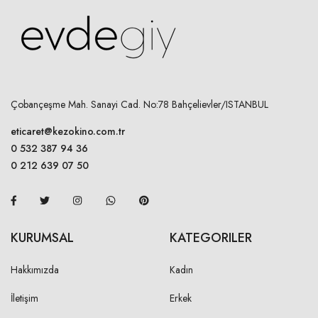
Çobançeşme Mah. Sanayi Cad. No:78 Bahçelievler/ISTANBUL
eticaret@kezokino.com.tr
0 532 387 94 36
0 212 639 07 50
KURUMSAL
KATEGORILER
Hakkımızda
Kadın
İletişim
Erkek