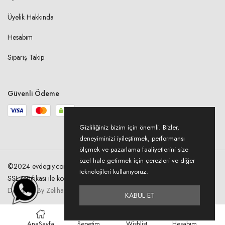
Üyelik Hakkında
Hesabım
Sipariş Takip
Güvenli Ödeme
Gizliliğiniz bizim için önemli. Bizler,
deneyiminizi iyileştirmek, performansı
ölçmek ve pazarlama faaliyetlerini size
özel hale getirmek için çerezleri ve diğer
©2024 evdegiy.com Tüm hakları saklıdır. Kredi kartı bilgileriniz 256bit
teknolojileri kullanıyoruz.
SSL sertifikası ile korunmaktadır.
Designed By Zeliha Acer
KABUL ET
0
0
AnaSayfa
Sepetim
Wishlist
Hesabım