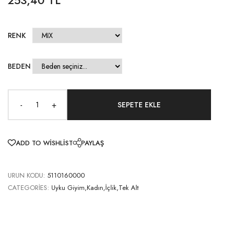
RENK
BEDEN
-
+
ADD TO WISHLIST
PAYLAŞ
URUN KODU:
5110160000
CATEGORIES:
Uyku Giyim,Kadın,İçlik,Tek Alt