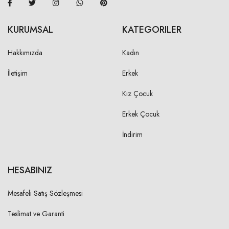
L
96,00 cm
KURUMSAL
KATEGORILER
XL
97,00 cm
Hakkımızda
Kadın
İÇ BOY
İletişim
Erkek
S
Kız Çocuk
71,00 cm
M
Erkek Çocuk
71,00 cm
L
İndirim
71,00 cm
XL
71,00 cm
HESABINIZ
Mesafeli Satış Sözleşmesi
PAÇA GENİŞLİĞİ
Teslimat ve Garanti
S
10,50 cm