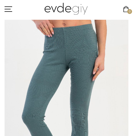
0
KADIN
ERKEK
ÇOCUK
HAKKIMIZDA
İLETIŞIM