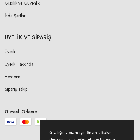
Gizlilik ve Güvenlik
M
11,00 cm
İade Şartları
L
11,50 cm
XL
12,50 cm
ÜYELİK VE SİPARİŞ
Üyelik
KMR YÜKSEKLİĞİ
Üyelik Hakkında
S
3,00 cm
Hesabım
M
3,00 cm
Sipariş Takip
L
3,00 cm
XL
3,00 cm
Güvenli Ödeme
BEL DURGUN (KEMER ENİ)
Gizliliğiniz bizim için önemli. Bizler,
deneyiminizi iyileştirmek, performansı