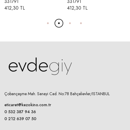
331791
331791
412,30 TL
412,30 TL
Çobançeşme Mah. Sanayi Cad. No:78 Bahçelievler/ISTANBUL
eticaret@kezokino.com.tr
0 532 387 94 36
0 212 639 07 50