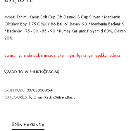
Model Tanımı: Kadın Soft Cup Çift Destekli B Cup Sütyen *Mankenin
Ölçüleri: Boy: 1,75 Göğüs: 86 Bel: 61 Basen: 90 *Mankenin Bedeni: S
*Bedenler : 75 - 80 - 85 - 90 *Kumaş Karışımı: Polyamıd 80%, Elastan
20%,
Bu ürün şu anda stoklarımızda tükenmiştir. İlginiz için teşekkür ederiz !
ADD TO WISHLIST
PAYLAŞ
URUN KODU:
3370300000-A
CATEGORIES:
İç Giyim,Kadın,Sütyen,Basic
ÜRÜN HAKKINDA