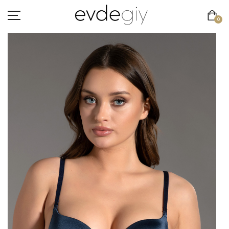
0
KADIN
ERKEK
ÇOCUK
HAKKIMIZDA
İLETIŞIM